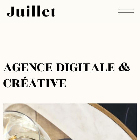
D
I
G
I
T
A
L
E
A
G
E
N
C
E
&
C
R
É
A
T
I
V
E